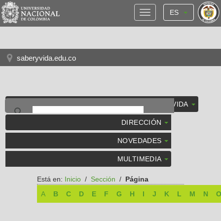
ES
saberyvida.edu.co
SABER Y VIDA
DIRECCIÓN
NOVEDADES
MULTIMEDIA
Está en:
Inicio
/
Sección
/
Página
A
B
C
D
E
F
G
H
I
J
K
L
M
N