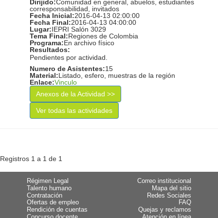
Dirijido:
Comunidad en general, abuelos, estudiantes
corresponsabilidad, invitados
Fecha Inicial:
2016-04-13 02:00:00
Fecha Final:
2016-04-13 04:00:00
Lugar:
IEPRI Salón 3029
Tema Final:
Regiones de Colombia
Programa:
En archivo físico
Resultados:
Pendientes por actividad.
Numero de Asistentes:
15
Material:
Listado, esfero, muestras de la región
Enlace:
Vinculo
Anexos de la Actividad >>
Ver todas las actividades
Registros 1 a 1 de 1
Régimen Legal
Correo institucional
Talento humano
Mapa del sitio
Contratación
Redes Sociales
Ofertas de empleo
FAQ
Rendición de cuentas
Quejas y reclamos
Concurso docente
Atención en línea