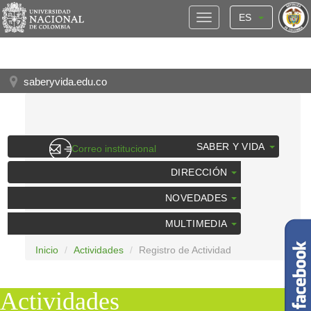
ES
saberyvida.edu.co
SABER Y VIDA
Correo institucional
Sistema de Información Académica
DIRECCIÓN
Bibliotecas
NOVEDADES
Convocatorias
MULTIMEDIA
Inicio
Actividades
Registro de Actividad
Actividades